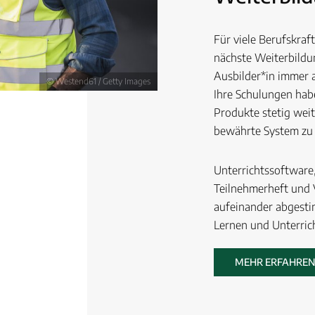
Für viele Berufskraf
nächste Weiterbildu
Ausbilder*in immer a
© Westend61 / Getty Images
Ihre Schulungen hab
Produkte stetig weit
bewährte System zu 
Unterrichtssoftware
Teilnehmerheft und 
aufeinander abgesti
Lernen und Unterric
MEHR ERFAHREN