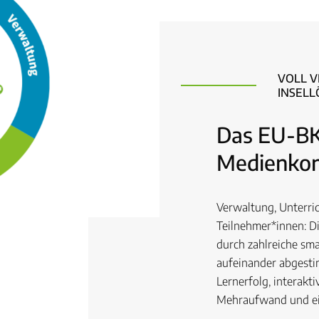
VOLL V
INSEL
Das EU-B
Medienko
Verwaltung, Unterri
Teilnehmer*innen: 
durch zahlreiche sma
aufeinander abgesti
Lernerfolg, interakt
Mehraufwand und ei