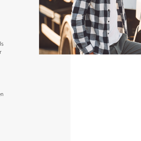
ls
r
en