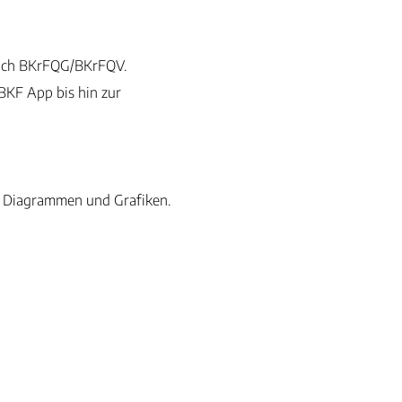
 nach BKrFQG/BKrFQV.
BKF App bis hin zur
en, Diagrammen und Grafiken.